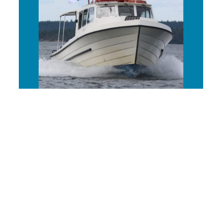
Tilausajot
Joustavat vesitaksikuljetukset tilauksesta.
Noudamme sinut välillä Helsinki–Hanko
rannikkoalueella ja viemme minne haluat
saaristossa.