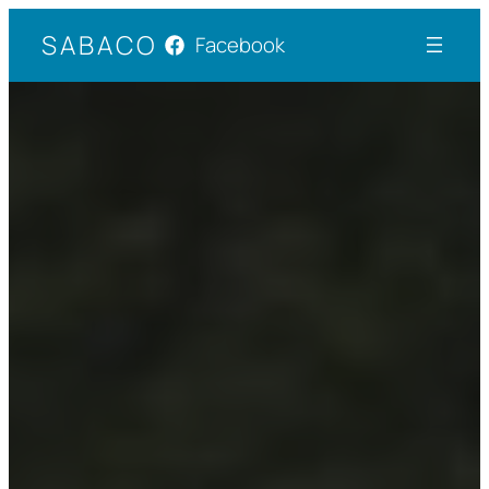
Siirry
SABACO
Facebook
sisältöön